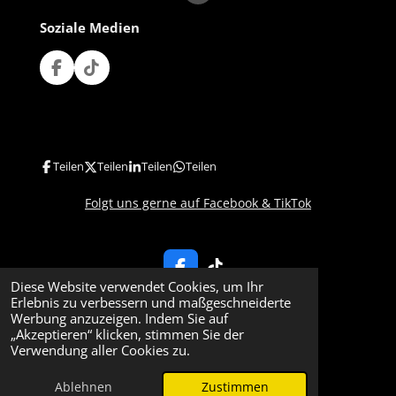
Soziale Medien
F
T
a
i
c
k
e
T
b
o
o
k
Teilen
Teilen
Teilen
Teilen
o
k
Folgt uns gerne auf Facebook & TikTok
F
T
Diese Website verwendet Cookies, um Ihr
a
i
Erlebnis zu verbessern und maßgeschneiderte
c
k
Werbung anzuzeigen. Indem Sie auf
e
T
„Akzeptieren“ klicken, stimmen Sie der
b
o
Impressum & Datenschutzerklärung
Verwendung aller Cookies zu.
o
k
© 2025 - 2026 Bolzplatz-Rockers
o
k
Ablehnen
Zustimmen